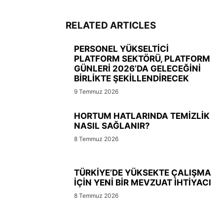
RELATED ARTICLES
PERSONEL YÜKSELTİCİ
PLATFORM SEKTÖRÜ, PLATFORM
GÜNLERİ 2026’DA GELECEĞİNİ
BİRLİKTE ŞEKİLLENDİRECEK
9 Temmuz 2026
HORTUM HATLARINDA TEMİZLİK
NASIL SAĞLANIR?
8 Temmuz 2026
TÜRKİYE’DE YÜKSEKTE ÇALIŞMA
İÇİN YENİ BİR MEVZUAT İHTİYACI
8 Temmuz 2026