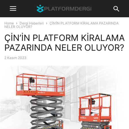
Home
Dergi Haberleri
ÇİN’İN PLATFORM KİRALAMA PAZARINDA
NELER OLUYOR?
ÇİN’İN PLATFORM KİRALAMA
PAZARINDA NELER OLUYOR?
2 Kasım 2023