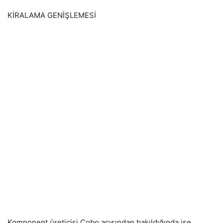
KİRALAMA GENİŞLEMESİ
Komponent üreticisi Cobo açısından bakıldığında ise,