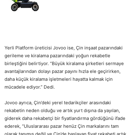
Yerli Platform üreticisi Jovoo ise, Çin inşaat pazarındaki
gerileme ve kiralama pazarındaki yoğun rekabetle
birleştiğini belirtiyor. “Büyük kiralama şirketleri sermaye
avantajlarından dolayı pazar payını hızla ele geçirirken,
daha küçük kiralama işletmeleri hayatta kalmak için
mücadele ediyor.” Dedi.
Jovoo ayrıca, Çin’deki yerel tedarikçiler arasındaki
rekabetin neden olduğu ve artık yurt dışına da yayılan,
giderek daha rekabetçi bir fiyatlandırma gördüğünü ifade
ederek, “Uluslararası pazar henüz Çin markalarını tam
olarak tanımış değil ve Çin’de başlayan fiyat rekabeti artık