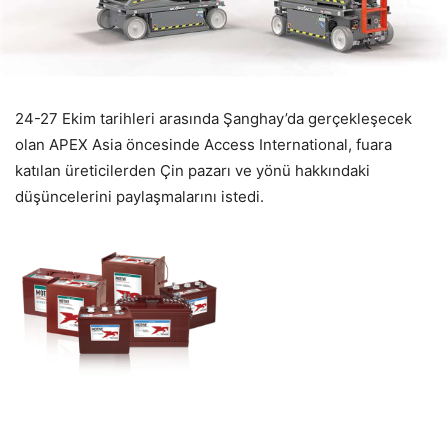
24-27 Ekim tarihleri arasında Şanghay’da gerçekleşecek
olan APEX Asia öncesinde Access International, fuara
katılan üreticilerden Çin pazarı ve yönü hakkındaki
düşüncelerini paylaşmalarını istedi.