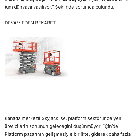
tüm dünyaya yayılıyor.” Şeklinde yorumda bulundu.
DEVAM EDEN REKABET
Kanada merkezli Skyjack ise, platform sektöründe yeni
üreticilerin sonunun geleceğini düşünmüyor. “Çin’de
Platform pazarının gelişmesiyle birlikte, giderek daha fazla