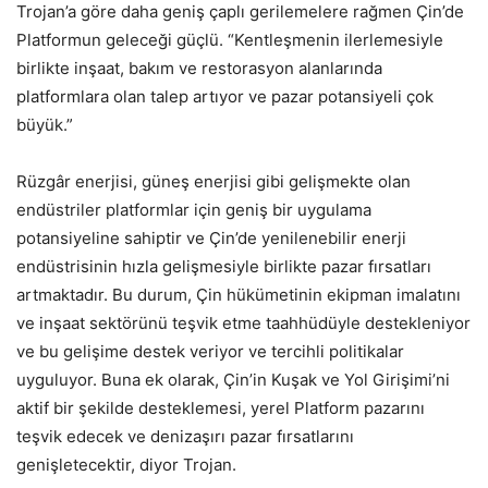
Trojan’a göre daha geniş çaplı gerilemelere rağmen Çin’de
Platformun geleceği güçlü. “Kentleşmenin ilerlemesiyle
birlikte inşaat, bakım ve restorasyon alanlarında
platformlara olan talep artıyor ve pazar potansiyeli çok
büyük.”
Rüzgâr enerjisi, güneş enerjisi gibi gelişmekte olan
endüstriler platformlar için geniş bir uygulama
potansiyeline sahiptir ve Çin’de yenilenebilir enerji
endüstrisinin hızla gelişmesiyle birlikte pazar fırsatları
artmaktadır. Bu durum, Çin hükümetinin ekipman imalatını
ve inşaat sektörünü teşvik etme taahhüdüyle destekleniyor
ve bu gelişime destek veriyor ve tercihli politikalar
uyguluyor. Buna ek olarak, Çin’in Kuşak ve Yol Girişimi’ni
aktif bir şekilde desteklemesi, yerel Platform pazarını
teşvik edecek ve denizaşırı pazar fırsatlarını
genişletecektir, diyor Trojan.