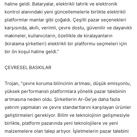
haline geldi. Bataryalar, elektrikli tahrik ve elektronik
kontrol alanındaki yeni güncellemelerle birlikte elektrikli
platformlar mantar gibi çoğaldı. Çeşitli pazar seçenekleri
karşısında, akıllı, verimli, çevre dostu, güvenilir ve dayanıklı
makineler, kullanıcıların, özellikle de kiralayanların
(kiralama şirketleri) elektrikli bir platformu seçmeleri için
bir ön koşul haline geldi.”
ÇEVRESEL BASKILAR
Trojan, “çevre koruma bilincinin artması, düşük emisyonlu,
yüksek performanslı platformlara yönelik pazar talebinin
artmasına neden oldu. Şirketlerin Ar-Ge’ye daha fazla
yatırım yapmaları ve çevre standartlarını karşılayan ürünler
geliştirmeleri gerekiyor. Bilim ve teknolojinin gelişmesiyle
birlikte, platform pazarında yeni teknolojilere ve yeni
malzemelere olan talep artıyor. İşletmelerin pazar talebini